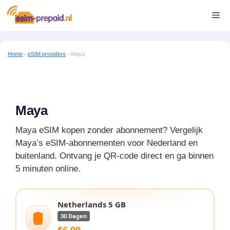
Ga
Me
naar
de
inhoud
Home
-
eSIM providers
-
Maya
Maya
Maya eSIM kopen zonder abonnement? Vergelijk
Maya’s eSIM-abonnementen voor Nederland en
buitenland. Ontvang je QR-code direct en ga binnen
5 minuten online.
Netherlands 5 GB
30 Dagen
$6.99