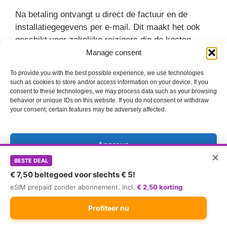
Na betaling ontvangt u direct de factuur en de
installatiegegevens per e-mail. Dit maakt het ook
geschikt voor zakelijke reizigers die de kosten
moeten declareren bij hun werkgever. De factuur
Manage consent
bevat alle benodigde gegevens voor de
To provide you with the best possible experience, we use technologies
administratie.
such as cookies to store and/or access information on your device. If you
consent to these technologies, we may process data such as your browsing
behavior or unique IDs on this website. If you do not consent or withdraw
Probleemoplossing bij geen verbinding
your consent, certain features may be adversely affected.
Mocht de verbinding niet werken, dan zijn er een
paar standaardstappen die het probleem vaak
Approve
oplossen. Controleer eerst of de eSIM is
×
ingeschakeld in de instellingen. Soms schakelt de
BESTE DEAL
Reject
telefoon de nieuwe lijn standaard uit na installatie.
€ 7,50 beltegoed voor slechts € 5!
eSIM prepaid zonder abonnement. Incl.
€ 2,50 korting
.
Show settings
Controleer vervolgens of ‘Dataroaming’ aan staat
Profiteer nu
voor de specifieke Maya-lijn. Dit is de meest
Cookiepolitik
gemaakte fout. Zonder roaming mag de simkaart